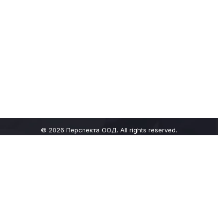
© 2026
Перспекта ООД
. All rights reserved.
Запазете час
Статии
Контакти
Вписване
Велико Търново ул. „Шемшевско шосе“
0889758233
За годишни технически прегледи: 0886026937